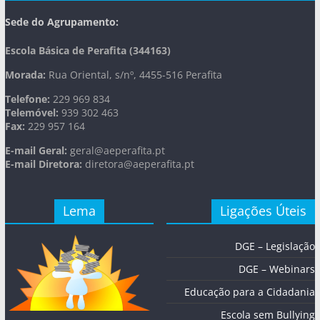
Sede do Agrupamento:
Escola Básica de Perafita (344163)
Morada:
Rua Oriental, s/nº, 4455-516 Perafita
Telefone:
229 969 834
Telemóvel:
939 302 463
Fax:
229 957 164
E-mail Geral:
geral@aeperafita.pt
E-mail Diretora:
diretora@aeperafita.pt
Lema
Ligações Úteis
DGE – Legislação
DGE – Webinars
Educação para a Cidadania
Escola sem Bullying