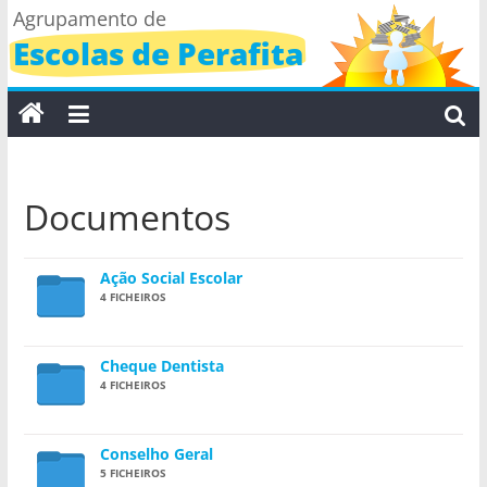
Skip
Agrupamento de
to
Escolas de Perafita
content
Documentos
Ação Social Escolar
4 FICHEIROS
Cheque Dentista
4 FICHEIROS
Conselho Geral
5 FICHEIROS