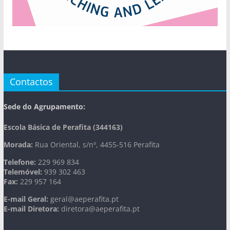
Contactos
Sede do Agrupamento:
Escola Básica de Perafita (344163)
Morada:
Rua Oriental, s/nº, 4455-516 Perafita
Telefone:
229 969 834
Telemóvel:
939 302 463
Fax:
229 957 164
E-mail Geral:
geral@aeperafita.pt
E-mail Diretora:
diretora@aeperafita.pt