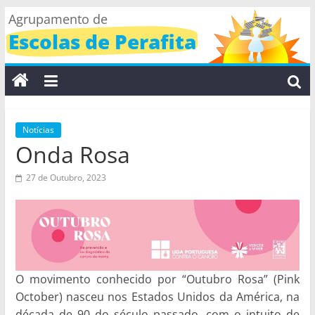
Skip
Agrupamento de
to
Escolas de Perafita
content
Notícias
Onda Rosa
27 de Outubro, 2023
O movimento conhecido por “Outubro Rosa” (Pink
October) nasceu nos Estados Unidos da América, na
década de 90 do século passado, com o intuito de