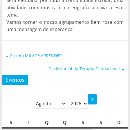
Será efetuada, por toda a comunidade escolar, uma
atividade com música e coreografia alusiva a este
tema.
Vamos tornar o nosso agrupamento bem rosa com
uma mensagem de esperança!
←
Projeto MILAGE APRENDER+
Dia Mundial da Terapia Ocupacional
→
Eventos
Mês
Ano
Segunda-
Terça-
Quarta-
Quinta-
Sexta-
Sábado
Dom
S
T
Q
Q
S
S
D
feira
feira
feira
feira
feira