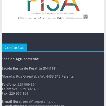
Contactos
Sede do Agrupamento:
Escola Básica de Perafita (344163)
Morada:
Rua Oriental, s/nº, 4455-516 Perafita
Telefone:
229 969 834
Telemóvel:
939 302 463
Fax:
229 957 164
E-mail Geral:
geral@aeperafita.pt
E-mail Diretora:
diretora@aeperafita.pt