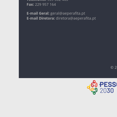
Fax:
229 957 164
E-mail Geral:
geral@aeperafita.pt
E-mail Diretora:
diretora@aeperafita.pt
© 