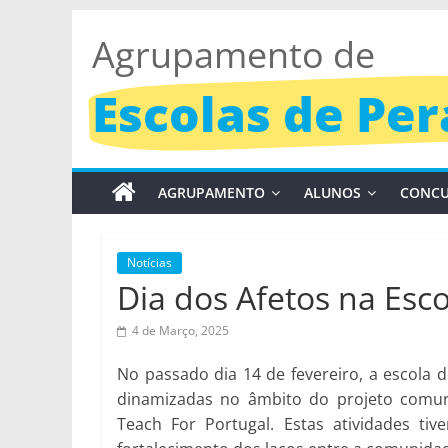
Skip
Agrupamento de
to
content
Escolas de Per
AGRUPAMENTO
ALUNOS
CONCU
Notícias
Dia dos Afetos na Esco
4 de Março, 2025
No passado dia 14 de fevereiro, a escola d
dinamizadas no âmbito do projeto comuni
Teach For Portugal. Estas atividades ti