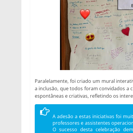
Paralelamente, foi criado um mural interat
a inclusão, que todos foram convidados a
espontâneas e criativas, refletindo os int
A adesão a estas iniciativas foi mu
professores e assistentes operacio
O sucesso desta celebração de