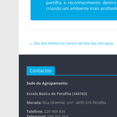
partilha e reconhecimento dentro 
criando um ambiente mais acolhedor
←
Dia dos Afetos no Centro de Dia das Farrapas
Contactos
Sede do Agrupamento:
Escola Básica de Perafita (344163)
Morada:
Rua Oriental, s/nº, 4455-516 Perafita
Telefone:
229 969 834
Telemóvel:
939 302 463