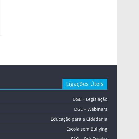
Ligações Úteis
DGE – Legislação
DGE – Webinars
Educação para a Cidadania
Escola sem Bullying
FAQ – Pré-Escolar