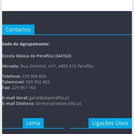
Contactos
Sede do Agrupamento:
Escola Básica de Perafita (344163)
Morada:
Rua Oriental, s/nº, 4455-516 Perafita
Telefone:
229 969 834
Telemóvel:
939 302 463
Fax:
229 957 164
E-mail Geral:
geral@aeperafita.pt
E-mail Diretora:
diretora@aeperafita.pt
Lema
Ligações Úteis